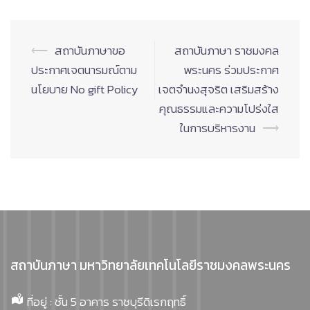
Post
⟵
สถาบันภาษาขอ
สถาบันภาษา ราชมงคล
navigation
ประกาศเจตนารมณ์ตาม
พระนคร ร่วมประกาศ
นโยบาย No gift Policy
เจตจำนงสุจริต เสริมสร้าง
คุณธรรมและความโปร่งใส
ในการบริหารงาน
⟶
สถาบันภาษา มหาวิทยาลัยเทคโนโลยีราชมงคลพระนคร
ที่อยู่ : ชั้น 5 อาคาร ราชบุรีดิเรกฤทธิ์