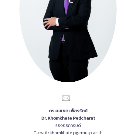
ดร.คมเขต เพ็ชรรัตน์
Dr. Khomkhate Pedcharat
รองอธิการบดี
E-mail : khomkhate.p@rmutp.ac.th