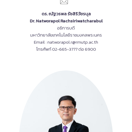
ดร. ณัฐวรพล รัชสิริวัชรบุล
Dr. Natworapol Rachsiriwatcharabul
อธิการบดี
มหาวิทยาลัยเทคโนโลยีราชมงคลพระนคร
Email : natworapol.r@rmutp.ac.th
โทรศัพท์ 02-665-3777 ต่อ 6900